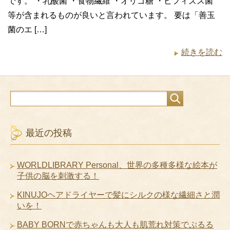
です。 ・乳酸菌 ・食物繊維 ・オリゴ糖 ・ビフィズス菌
等が含まれるものが良いと言われています。 要は「善玉
菌のエ […]
続きを読む
最近の投稿
WORLDLIBRARY Personal、世界の多種多様な絵本が
子供の脳を刺激する！
KINUJOヘアドライヤーで髪にシルクの様な繊細さと潤
いを！
BABY BORNで赤ちゃんも大人も肌荒れ対策でぷるる