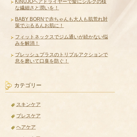
KINUJOヘアドライヤーで髪にシルクの様
な繊細さと潤いを！
BABY BORNで赤ちゃんも大人も肌荒れ対
策でぷるるんお肌に！
フィットネックスでジム通いが続かない悩
みを解消！
ブレッシュプラスのトリプルアクションで
息を磨いて口臭を防ぐ！
カテゴリー
スキンケア
ブレスケア
ヘアケア