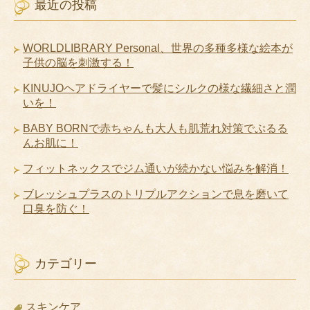
最近の投稿
WORLDLIBRARY Personal、世界の多種多様な絵本が
子供の脳を刺激する！
KINUJOヘアドライヤーで髪にシルクの様な繊細さと潤
いを！
BABY BORNで赤ちゃんも大人も肌荒れ対策でぷるる
んお肌に！
フィットネックスでジム通いが続かない悩みを解消！
ブレッシュプラスのトリプルアクションで息を磨いて
口臭を防ぐ！
カテゴリー
スキンケア